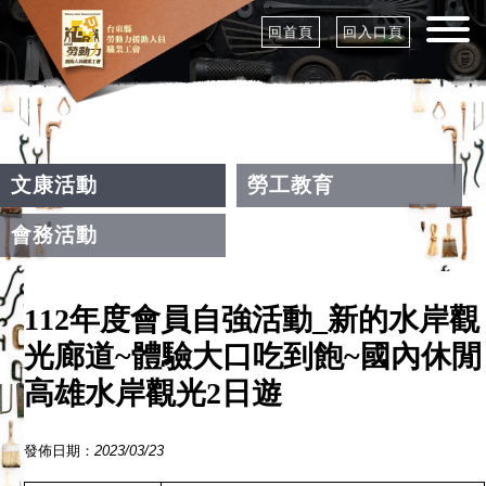
回首頁
回入口頁
文康活動
勞工教育
會務活動
112年度會員自強活動_新的水岸觀
光廊道~體驗大口吃到飽~國內休閒
高雄水岸觀光2日遊
發佈日期：
2023
/
03
/
23