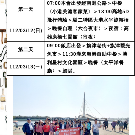
07:00
本會出發經南迴公路＞中餐
第一天
〈小港美濃客家菜〉
＞13:00
高雄5D
飛行體驗＞駁二特區大港水平旋轉橋
＞晚餐
自理〈六合夜市〉
＞夜宿：高
112/03/12(
日)
雄康橋七賢館
〈宵
夜
〉
09:00
飯店出發＞旗津老街+
旗津觀光
第二天
魚市＞11:30
漢來海港自助中餐＞勝
利星村文化園區＞晚餐
〈太平洋餐
112/03/13(
ㄧ)
廳
〉
＞歸賦。