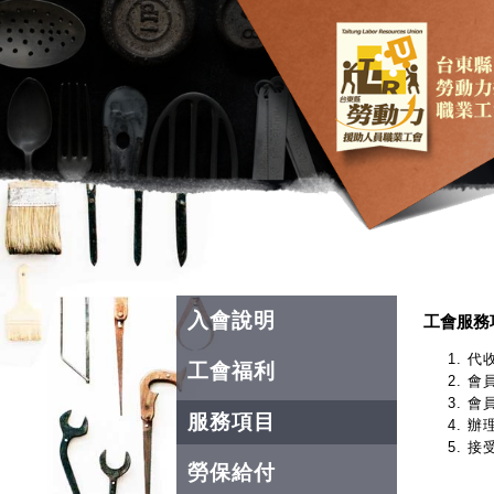
入會說明
工會服務
代
工會福利
會
會
服務項目
辦
接
勞保給付